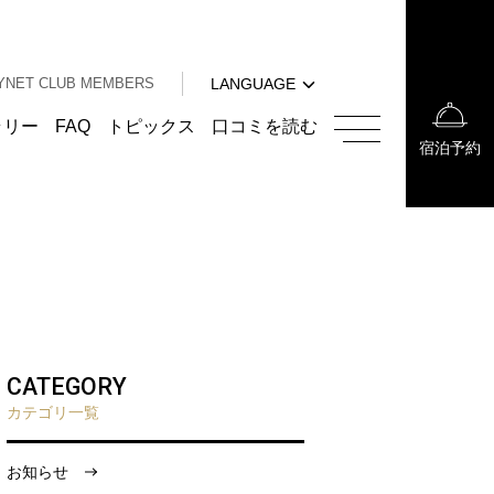
中文（簡体字）
中文（繁体字）
YNET CLUB MEMBERS
LANGUAGE
한국어
English
ラリー
FAQ
トピックス
口コミを読む
宿泊予約
中文（簡体字）
中文（繁体字）
한국어
CATEGORY
カテゴリ一覧
お知らせ