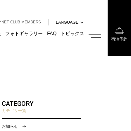
中文（簡体字）
中文（繁体字）
YNET CLUB MEMBERS
LANGUAGE
한국어
English
報
フォトギャラリー
FAQ
トピックス
宿泊予約
中文（簡体字）
中文（繁体字）
한국어
CATEGORY
カテゴリ一覧
お知らせ