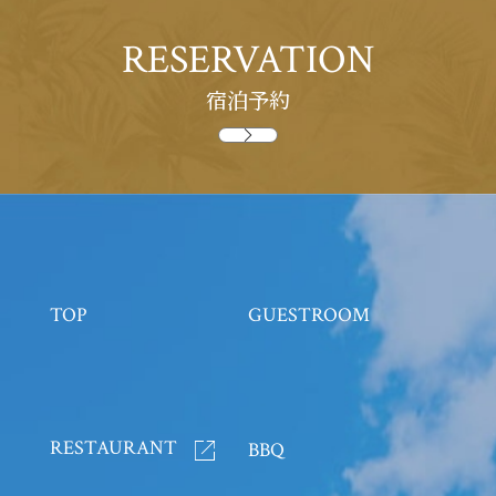
BATON SUITE 沖縄古宇利島
〒905-0406 沖縄県国頭郡今帰仁村古宇利480-2
アクセス
ハイヤー
周辺観光