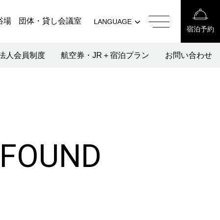
中文（簡体字）
浴場
団体・貸し会議室
LANGUAGE
宿泊予約
中文（繁体字）
English
한국어
法人会員制度
航空券・JR＋宿泊プラン
お問い合わせ
中文（簡体
字）
中文（繁体
字）
한국어
 FOUND