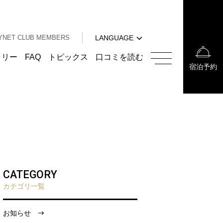
中文（簡体字）
中文（繁体字）
YNET CLUB MEMBERS
LANGUAGE
한국어
English
ラリー
FAQ
トピックス
口コミを読む
宿泊予約
中文（簡体字）
中文（繁体字）
한국어
CATEGORY
カテゴリ一覧
お知らせ