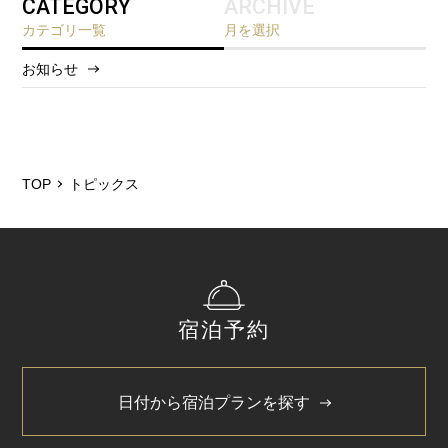
CATEGORY
ARCHIVE
カテゴリ一覧
月を選択
お知らせ
2026/8
2026/7
2026/6
TOP
トピックス
2026/5
2025/12
2025/10
宿泊予約
2025/6
2025/3
日付から宿泊プランを探す
2024/11