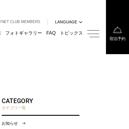
中文（簡体字）
中文（繁体字）
YNET CLUB MEMBERS
LANGUAGE
한국어
English
報
フォトギャラリー
FAQ
トピックス
宿泊予約
中文（簡体字）
中文（繁体字）
한국어
CATEGORY
カテゴリ一覧
お知らせ