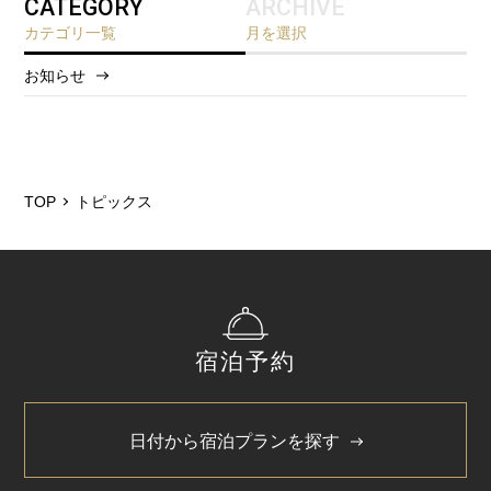
CATEGORY
ARCHIVE
カテゴリ一覧
月を選択
お知らせ
2026/8
2026/5
2025/12
TOP
トピックス
2025/6
2025/3
2024/11
宿泊予約
2024/5
2024/1
日付から宿泊プランを探す