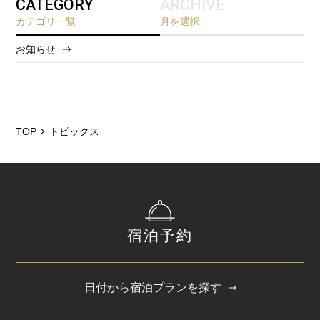
CATEGORY
ARCHIVE
カテゴリ一覧
月を選択
お知らせ
2026/8
2026/5
2025/12
TOP
トピックス
2025/6
2025/3
2024/11
宿泊予約
2024/5
日付から宿泊プランを探す