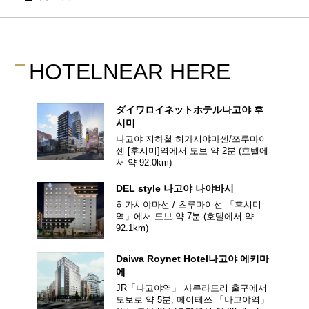
HOTEL
NEAR HERE
ダイワロイネットホテル
나고야 후
시미
나고야 지하철 히가시야마센/쯔루마이
센 [후시미]역에서 도보 약 2분
(호텔에
서 약
92.0
km)
DEL style
나고야 나야바시
히가시야마선 / 츠루마이선 「후시미
역」에서 도보 약 7분
(호텔에서 약
92.1
km)
Daiwa Roynet Hotel
나고야 에키마
에
JR「나고야역」 사쿠라도리 출구에서
도보로 약 5분, 메이테쓰 「나고야역」