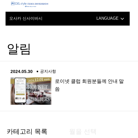
오사카 신사이바시
LANGUAGE
日本語
알림
English
中文（簡体字）
2024.05.30
공지사항
中文（繁体字）
로이넷 클럽 회원분들께 안내 말
씀
카테고리 목록
월을 선택