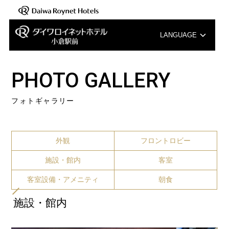
LANGUAGE
English
PHOTO GALLERY
中文（簡体字）
フォトギャラリー
中文（繁体字）
한국어
外観
フロントロビー
施設・館内
客室
客室設備・アメニティ
朝食
施設・館内