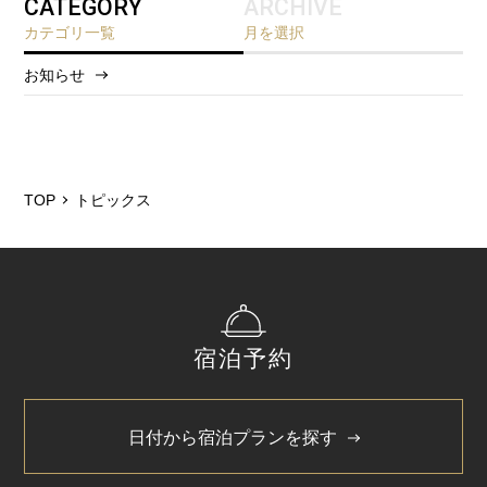
CATEGORY
ARCHIVE
カテゴリ一覧
月を選択
お知らせ
2026/8
2026/5
2026/2
TOP
トピックス
2025/12
2025/11
2025/6
宿泊予約
2025/3
2024/11
日付から宿泊プランを探す
2024/5