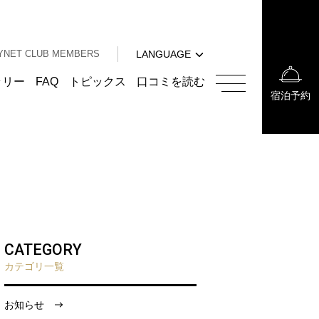
中文（簡体字）
中文（繁体字）
YNET CLUB MEMBERS
LANGUAGE
한국어
English
ラリー
FAQ
トピックス
口コミを読む
宿泊予約
中文（簡体字）
中文（繁体字）
한국어
CATEGORY
カテゴリ一覧
お知らせ