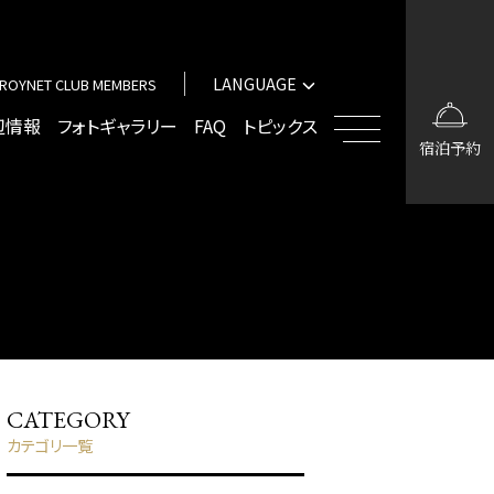
中文（簡体字）
中文（繁体字）
LANGUAGE
ROYNET CLUB MEMBERS
한국어
English
辺情報
フォトギャラリー
FAQ
トピックス
宿泊予約
中文（簡体字）
中文（繁体字）
한국어
CATEGORY
カテゴリ一覧