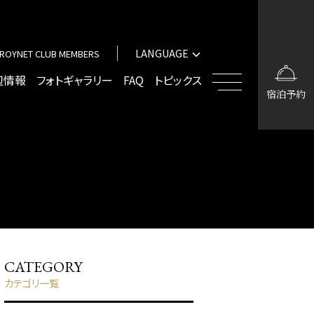
中文（簡体字）
中文（繁体字）
LANGUAGE
ROYNET CLUB MEMBERS
한국어
English
辺情報
フォトギャラリー
FAQ
トピックス
宿泊予約
中文（簡体字）
中文（繁体字）
한국어
CATEGORY
カテゴリ一覧