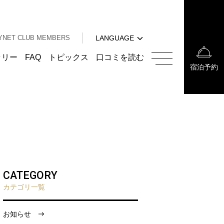
中文（簡体字）
中文（繁体字）
YNET CLUB MEMBERS
LANGUAGE
한국어
English
ラリー
FAQ
トピックス
口コミを読む
宿泊予約
中文（簡体字）
中文（繁体字）
한국어
CATEGORY
カテゴリ一覧
お知らせ