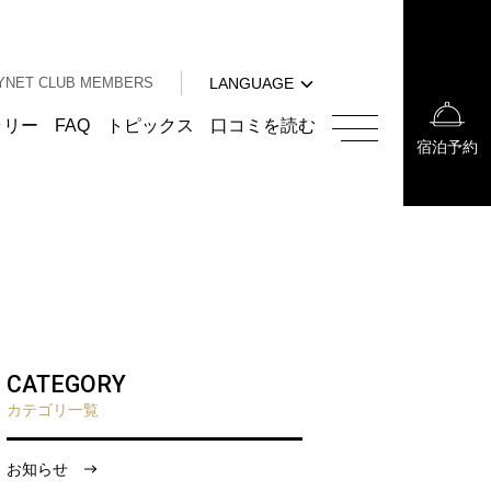
中文（簡体字）
中文（繁体字）
YNET CLUB MEMBERS
LANGUAGE
한국어
English
ラリー
FAQ
トピックス
口コミを読む
宿泊予約
中文（簡体字）
中文（繁体字）
한국어
CATEGORY
カテゴリ一覧
お知らせ