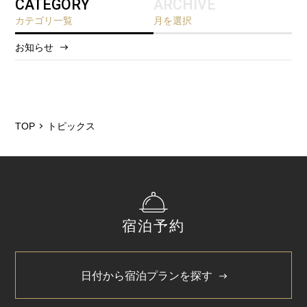
CATEGORY
ARCHIVE
カテゴリ一覧
月を選択
お知らせ
2026/8
2026/7
2026/5
TOP
トピックス
2025/12
2025/6
2025/3
宿泊予約
2024/11
2024/5
日付から宿泊プランを探す