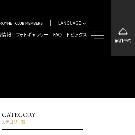
中文（簡体字）
中文（繁体字）
LANGUAGE
ROYNET CLUB MEMBERS
한국어
English
辺情報
フォトギャラリー
FAQ
トピックス
宿泊予約
中文（簡体字）
中文（繁体字）
한국어
CATEGORY
カテゴリ一覧