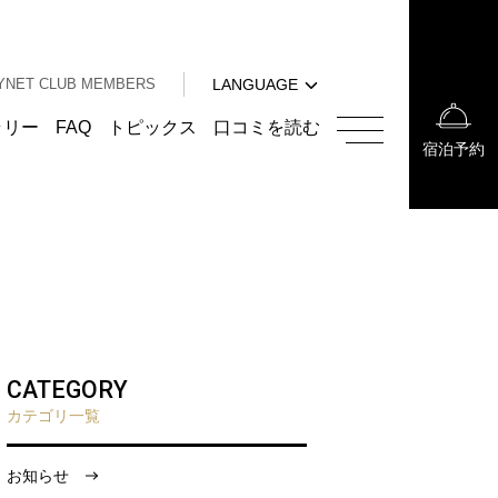
中文（簡体字）
中文（繁体字）
YNET CLUB MEMBERS
LANGUAGE
한국어
English
ラリー
FAQ
トピックス
口コミを読む
宿泊予約
中文（簡体字）
中文（繁体字）
한국어
CATEGORY
カテゴリ一覧
お知らせ