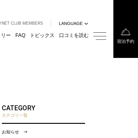
中文（簡体字）
中文（繁体字）
YNET CLUB MEMBERS
LANGUAGE
한국어
English
ラリー
FAQ
トピックス
口コミを読む
宿泊予約
中文（簡体字）
中文（繁体字）
한국어
CATEGORY
カテゴリ一覧
お知らせ