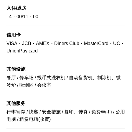
入住/退房
14：00/11：00
01
/
04
信用卡
VISA・JCB・AMEX・Diners Club・MasterCard・UC・
这是可以享用日式定食料理以及自己制作海鲜丼的早餐。
UnionPay card
其他设施
开放时间
餐厅 / 停车场 / 投币式洗衣机 / 自动售货机、制冰机、微
营业时间:早餐时间 6:30～10:00 最晚入店时间/10:00关门
波炉 / 吸烟区 / 会议室
服务费
其他服务
餐费价格【早餐】成人：2200日元（含税）小学生以下
行李寄存 / 快递 / 安全措施 / 复印、传真 / 免费Wi-Fi / 公用
儿童：1100日元（含税）*早餐券也可用于午餐和晚餐。
电脑 / 租赁电脑(收费)
2200日元（含税）可兑换1100日元（含税）。