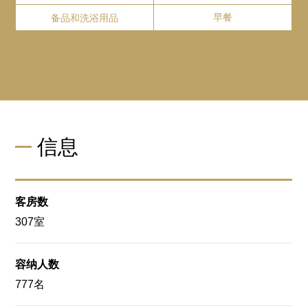
道后温泉
酒店全馆提供免费WIFI服务。
客房楼层时，也需要房卡。
备品和洗浴用品
早餐
从酒店开车约10分钟
Close
Website
GoogleMap
吉长 日本料理餐厅
吉长 日本料理餐厅
爱媛县立砥部动物园
信息
从酒店开车约20分钟
Website
GoogleMap
客房数
307室
Close
容纳人数
777名