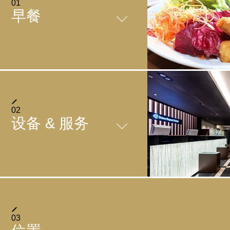
01
早餐
SALVATORE CUOMO&BAR的日式西式自
助餐
02
设备 & 服务
SALVATORE CUOMO&BAR
FACILITIES
03