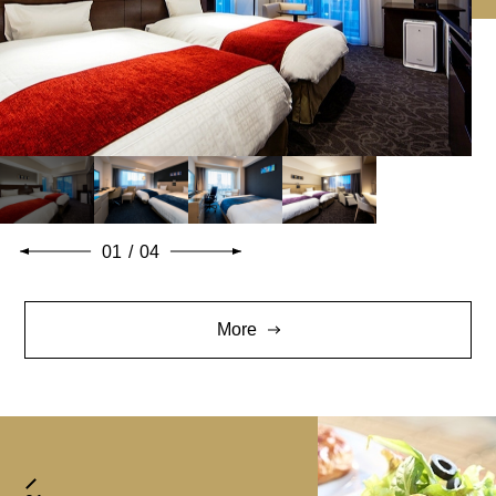
01
/
04
More