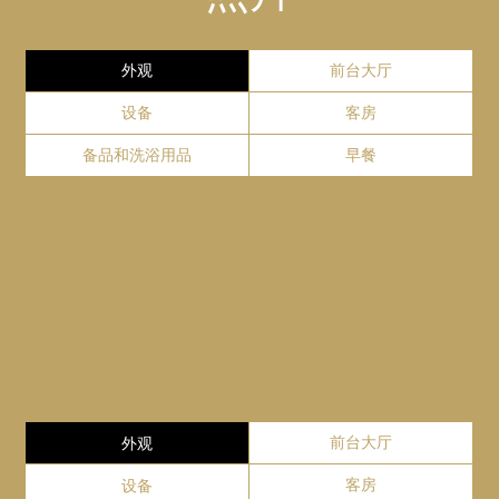
【类型】意大利料理
SERVICE
台
后温泉”的电车, 到大街道站约15分钟。
Website
GoogleMap
度:1.55m
客房服务分机号码553
平日(周一～周五) 11:00～14:30(最后点餐时间)/ 17:00～
22:00(最后点餐时间)
外观
前台大厅
＋
行李寄存
周末和节假日11:00～22:00(最后点餐时间)
坂上之云博物馆
设备
客房
客房备有菜单。
前台提供寄存服务，但只限当日存取。
松山大和ROYNET酒店
我们会把食材考究的那不勒斯披萨送到您的房间♪
备品和洗浴用品
早餐
从酒店步行4分钟
详情请参照FAQ。
＋
快递
790-0001 爱媛县松山市一番町2-6-5
Website
GoogleMap
服务费
酒店提供面向日本国内的邮寄服务，详情请参照FAQ。
GoogleMap
就餐费用【早餐】
＋
安全措施
成人:2,200(含税)
石手寺
小学生:1,100(含税)
为保障酒店馆内安全，酒店
幼儿0～5岁:免费
在深夜12点早上六点期间，
从酒店开车约10分钟
＋
Close
※早餐劵可以用作午餐和晚餐，2,200日元(含税)可换作
复印、传真
会将正门上锁。如若外出，
1,100日元(含税)使用。
GoogleMap
请不要忘记带房卡。
前台提供复印，传真的服务。（需付费）
外观
前台大厅
＋
※同系列的部分酒店电梯内
免费Wi-Fi
地点
设备
客房
也导入了安全系统，在去往
酒店1楼