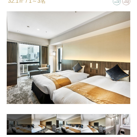
32.1㎡ / 1～3名
床尺寸
110㎝×195㎝
卫浴间类型
半独立型(浴室和卫生间独立)
加床
加床(可)/加婴儿床(可)
同床儿童限定2名。
全室客房设备及备品