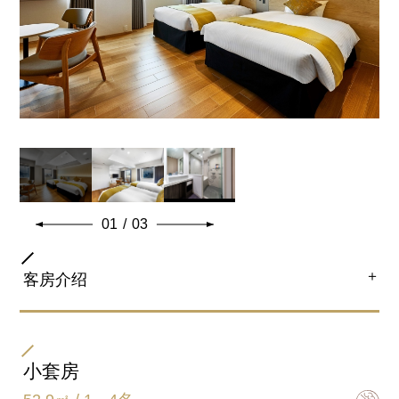
加床(可)/加婴儿床(可)
同床儿童限定2名。
全室客房设备及备品
01
/
03
＋
客房介绍
房间类型
双床房
小套房