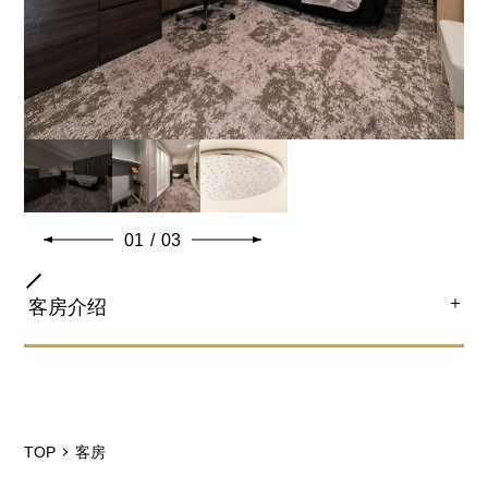
同床儿童限定2名。
全室客房设备及备品
01
/
03
＋
客房介绍
房间类型
双人房
TOP
客房
床尺寸