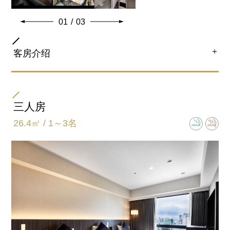
01
/
03
＋
客房介绍
房间类型
双床房
三人房
26.4㎡ / 1～3名
床尺寸
110㎝×195㎝
卫浴间类型
半独立型(浴室和卫生间独立)
加床