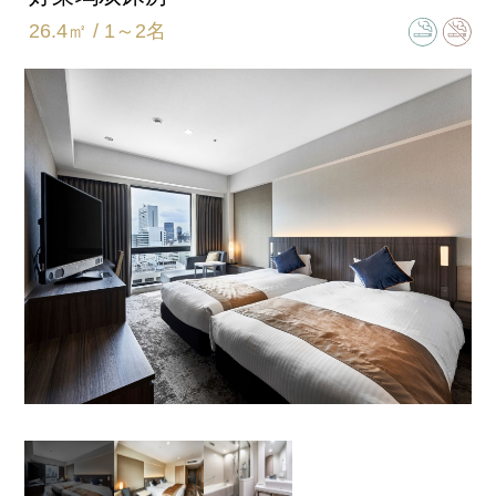
26.4㎡ / 1～2名
床尺寸
110㎝×195㎝
卫浴间类型
半独立型(浴室和卫生间独立)
加床
加床(不可)/加婴儿床(不可)
同床儿童限定2名。
全室客房设备及备品