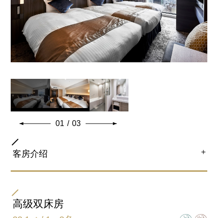
加床(不可)/加婴儿床(不可)
同床儿童限定2名。
全室客房设备及备品
01
/
03
＋
客房介绍
房间类型
三人房
高级双床房