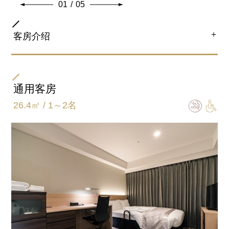
01
/
05
＋
客房介绍
房间类型
套房
通用客房
26.4㎡ / 1～2名
床尺寸
122㎝×208㎝
卫浴间类型
完全独立的浴室和卫生间
加床
加床(可)/加婴儿床(可)