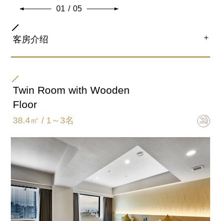
01
/
05
＋
客房介绍
房间类型
双床房
Twin Room with Wooden
Floor
床尺寸
38.4㎡ / 1～3名
110㎝×195㎝
卫浴间类型
完全独立的浴室和卫生间
加床