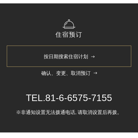
140㎝×195㎝
卫浴间类型
住宿预订
一体化
加床
按日期搜索住宿计划
加床(不可)/加婴儿床(不可)
同床儿童限定1名。
确认、变更、取消预订
全室客房设备及备品
TEL.
81-6-6575-7155
※非通知设置无法拨通电话, 请取消设置后再拨。