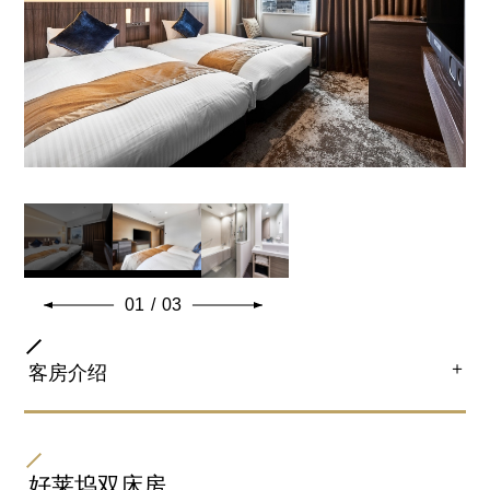
加床
加床(不可)/加婴儿床(不可)
同床儿童限定1名。
全室客房设备及备品
01
/
03
＋
客房介绍
房间类型
双床房
好莱坞双床房