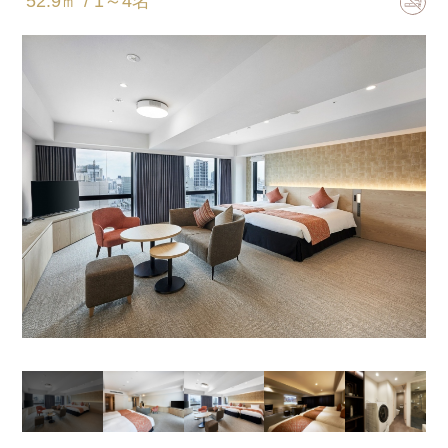
52.9㎡ / 1～4名
床尺寸
120㎝×195㎝
卫浴间类型
半独立型(浴室和卫生间独立)
加床
加床(可)/加婴儿床(可)
同床儿童限定2名。
全室客房设备及备品