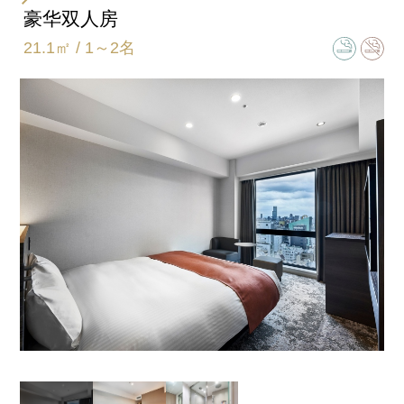
双人房
豪华双人房
21.1㎡ / 1～2名
床尺寸
154㎝×195㎝
卫浴间类型
半独立型(浴室和卫生间独立)
加床
加床(不可)/加婴儿床(不可)
同床儿童限定1名。
全室客房设备及备品