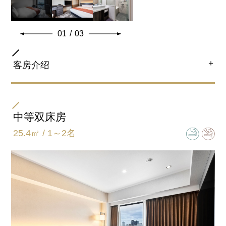
01
/
03
＋
客房介绍
房间类型
双人房
中等双床房
25.4㎡ / 1～2名
床尺寸
168㎝×195㎝
卫浴间类型
半独立型(浴室和卫生间独立)