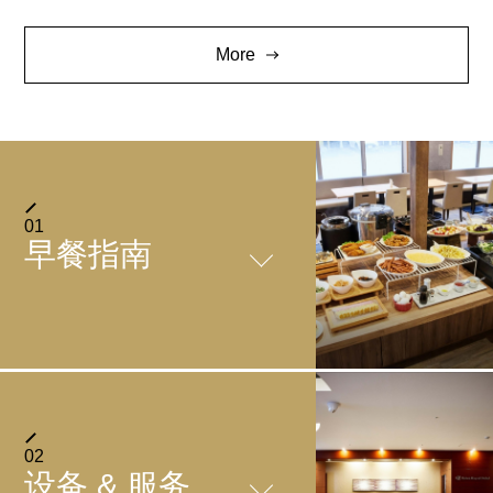
More
01
早餐指南
介绍内容
日式与西式合璧的自助餐
02
设备 & 服务