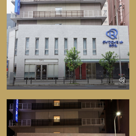
复印、传真
会将正门上锁。如若外出，
京瓷巨蛋
请不要忘记带房卡。
前台提供复印，传真的服务。（需付费）
大阪圆顶是位于日本大阪的棒球场。体育场于1997年开
＋
放，是Orix Buffaloes的主场。
轮椅
Close
※同系列的部分酒店电梯内
Website
GoogleMap
前台可出借轮椅，但只能在
也导入了安全系统，在去往客房楼层时，也需要房卡。
馆内使用。敬请谅解。
＋
免费Wi-Fi
酒店全馆提供免费WIFI服务。
大阪站市
大阪车站城是在JR大阪车站周边建造的有吸引力的购物
Close
和娱乐中心。
Website
GoogleMap
大阪上本町大和ROYNET酒店
543-0001 大阪府大阪市天王寺区上本町6-7-5
难波公园
GoogleMap