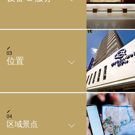
FACILITIES
03
位置
＋
餐厅
目前已暂停。敬请谅解。
＋
停车场
酒店1楼设有停车场。(不能预订)
如何到达
01
/
05
【费用】
04
＋
投币式洗衣机
区域景点
它通过从近铁大阪上本町站往南的14号出口步行大约需
13:00～13:00 1晚1500日元(含税)
请在酒店1层“Café Terrace Roy”尽情享用我们精心准备的日
要2分钟。
【停车数】
西合璧自助早餐。
【地点】7楼