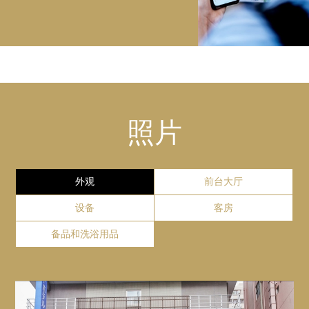
48辆
除了大阪名物炒面和章鱼烧外，我们还准备了加入丰富蔬菜
【营业时间】24小时
＋
请不要出地铁千日前线，谷町线谷町9丁目站8号出口
自动售货机、制冰机、微波炉
的鸡肉咖喱、暖胃的茶泡饭、新鲜沙拉以及多种饮品。
【台数】3
去，而是近铁电车14号出口
希望您的一天能从这顿元气满满的早餐开始。
【参考价格】300日元
【自动贩卖机】设在酒店2・
洗衣机/甩干机 都只能投100日元硬币
10楼
这需要由JR环行线或JR大阪站地铁约35分钟。
SERVICE
【微波炉】设在酒店2・10楼
梅田蓝天大厦浮动花园天文台
* JR环行线的鹤桥站 - >近铁大阪上本町站或
【制冰器】设在酒店2・10楼
地点
*步行到地铁谷町线的东梅田站 - >谷町9丁目
这个天文台的观测台是连接梅田天空大厦的两个塔楼的
照片
酒店1层 Café Terrace Roy
＋
桥梁，其屋顶为甜甜圈形状，提供360度全方位视野。
行李寄存
从近铁奈良线奈良站到大阪上本町站（约30分钟）
Website
GoogleMap
前台提供寄存服务，但只限当日存取。
营业时间
它通过从大阪机场豪华大约40分钟（伊丹）机场（座椅
外观
前台大厅
详情请参照FAQ。
＋
7:00 ~ 10:30 (最后点餐 10:00)
负荷时间为约35分钟）
快递
设备
客房
酒店提供面向日本国内的邮寄服务，详情请参照FAQ。
天王寺动物园
这需要从关西国际机场机场豪华巴士约55分钟（座椅负
价格
备品和洗浴用品
＋
荷时间约50分钟）
安全措施
成人：1500日元
Website
GoogleMap
小学生：800日元
为保障酒店馆内安全，酒店
学龄前儿童：免费
在深夜12点早上六点期间，
＋
(以上价格均已含税)