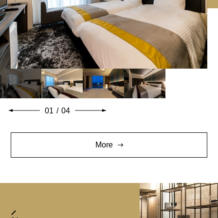
01
/
04
More