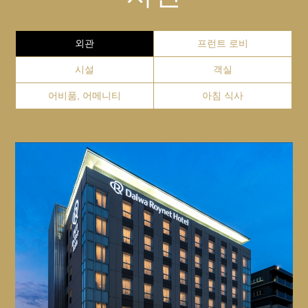
흡연 구역
【제빙기】5.11층
Website
GoogleMap
성인 : 1800엔 (세금 포함)
호텔 2층에 흡연실이 있습니다. 24시간 이용 가능하십니
초등학생 : 800엔 (세금 포함)
외관
프런트 로비
다.
＋
미취학 아동: 무료
회의실
고코엔
시설
객실
호텔 내에는 회의실이 있습니
장소
어비품, 어메니티
아침 식사
호텔에서 도보 약 13분
다. 이용을 원하는 시는 분께
호텔 1층
SERVICE
선 사전에 호텔로 연락 주시
Website
GoogleMap
길 부탁드립니다.
＋
수하물 보관
Close
히메지 센트럴 파크
프런트에서 짐을 맡아드리고 있습니다만, 당일에 한해서
보관이 가능합니다. 자세한 것은 FAQ를 참고해 주시길 부
호텔에서 차로 약 30분
＋
택배
탁드립니다.
다이와 로이넷 호텔 히메지
Website
GoogleMap
일본 국내 배송 택배만 이용 가능하십니다. 자세한 것은
670-0927 효고현 히메지시 에키마에초 353
FAQ를 봐주시길 부탁드립니다.
＋
보안
GoogleMap