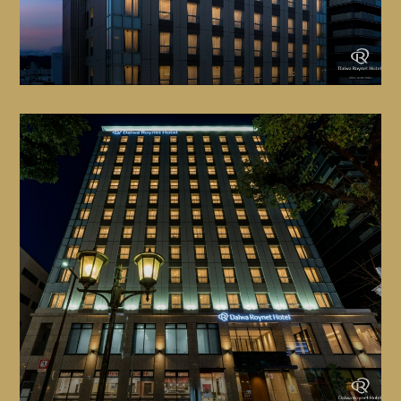
쇼샤 산
심야에는 호텔 내 안전을 위해 호텔 입구 현관을 자정~다
음 날 아침 6시까지 잠그고 있습니다.
＋
호텔에서 차로 약 30분
복사・팩스
카드 키로 입장이 가능하니 외출 시에는 카드 키를 꼭 지
참해 주시기 바랍니다.
GoogleMap
프런트에서 도와드리겠습니다. (유료)
Close
※일부의 호텔의 엘리베이터도 카드 키를 이용한 보안 시
＋
스템을 도입하고 있습니다.
휠체어
객실 층의 이동에는 카드 키가 필요합니다.
프런트에서 빌려드리고 있습니다. 휠체어는 호텔 내에서
Close
만 이용이 가능하십니다. 이점 양해 부탁드립니다.
＋
프리 Wi-Fi
호텔 내에서는 무료로 이용할 수 있는 와이파이가 있습니
다.
Close