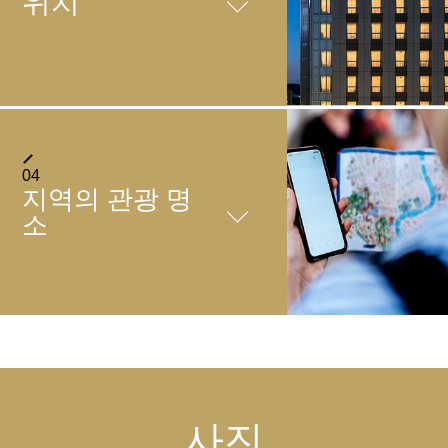
위치
＋
레스토랑
【장소】1층
【영업시간】11：00～15：
＋
주차장
00
17:00～22:00
호텔1층에 주차장이 있습니
찾아오시는 방법
01
/
05
【종류】일식 튀김
04
다.（예약 불가）
＋
지역의 관광 명
피트니스
항공편으로 오시는 분
【요금】
아침은 일식과 양식의 뷔페 스타일의 조식을.
소
・ 고베 공항에서 약 80분
14：00～11：00 1박1200
점심과 밤에는 튀김과 스킬렛, 그리고 와인과 지역 술을 제공
【장소】2층
・ 간사이 국제공항에서 약 140분
엔（세금 포함）
하고 있습니다.
【요금】자유（투숙객 한
＋
【주차 가능 수】
코인 세탁기
정）
전철로 오시는 분
52대
【영업시간】6：00～23：
【장소】8층
・ JR 히메지 역에서 도보로 약 5분
【차량 제한】
00
【영업시간】24 시간
영업 시간
・ 산요히메지 역에서 도보로 약 5분
높이：2.05m
＋
자동판매기, 제빙기, 전자레인지
【개수】3
히메지성
중량：1850kg
6:30～10:00 (LO.9:30)
【참고요금】300엔～
【자동판매기】5.11층
넓이：1.85m
호텔에서 도보 약 13분
세탁기・건조기는、100엔 주화 전용으로 되어있습니다.
사진
【전자레인지】5.11층
＋
서비스 요금