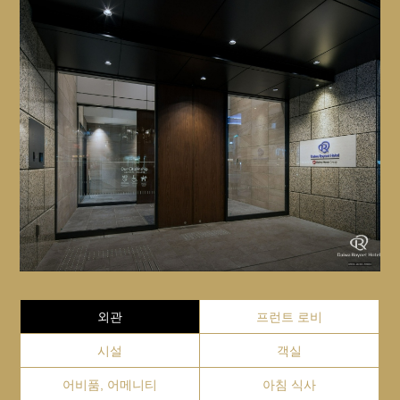
외관
프런트 로비
시설
객실
어비품, 어메니티
아침 식사