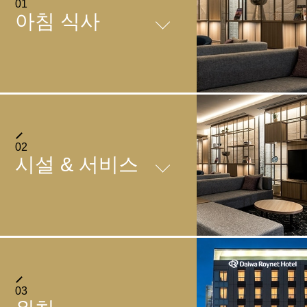
01
아침 식사
아침 식사
기치후쿠
02
시설 & 서비스
FACILITIES
03