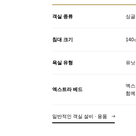
객실 종류
싱글
침대 크기
140
욕실 유형
유닛
엑스
엑스트라 베드
함께
일반적인 객실 설비 · 용품