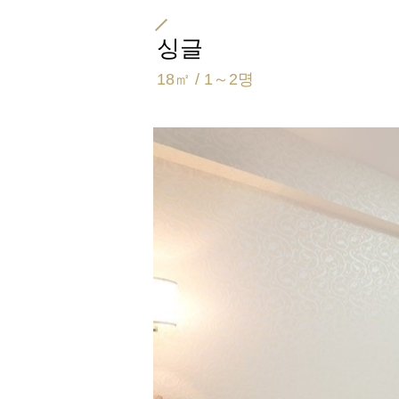
싱글
18㎡ / 1～2명