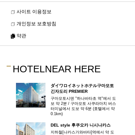
사이트 이용정보
개인정보 보호방침
약관
HOTEL
NEAR HERE
ダイワロイネットホテル
구마모토
긴자도리 PREMIER
구마모토시덴 "하나바타초 역"에서 도
보 약 2분 / 구마모토 사쿠라마치 버스
터미널에서 도보 약 6분
(호텔에서 약
0.1
km)
DEL style
후쿠오카 니시나카스
지하철[나카스가와바타]역에서 약 도