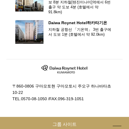
보 8분
지하철[텐진미나미]역에서 6번
출구 약 도보 4분
(호텔에서 약
91.8
km)
Daiwa Roynet Hotel
하카타기온
지하철 공항선 「기온역」 3번 출구에
서 도보 1분
(호텔에서 약
92.0
km)
〒860-0806 구마모토현 구마모토시 주오구 하나바타초
10-22
TEL.
0570-08-1050
/
FAX.096-319-1051
그룹 사이트