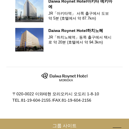
Daiwa Roynet Hotel
아키타 에키마
에
JR「아키타역」 서쪽 출구에서 도보
약 5분
(호텔에서 약
87.7
km)
Daiwa Roynet Hotel
하치노헤
JR「하치노헤역」동쪽 출구에서 택시
로 약 20분
(호텔에서 약
94.3
km)
〒020-0022 이와테현 모리오카시 오도리 1-8-10
TEL.
81-19-604-2155
/
FAX.81-19-604-2156
그룹 사이트