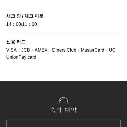
호 경유로 북쪽으로 약 13분
요.
될 도호쿠의 매력이 꽉 찬 아침 식사가 여기에 있습니다."
프런트에서 취급하고 있어요. (유료)
저희 조식은 도호쿠의 매력을 가득 담아, 지역 출신 분들에게
◆손님이 짐을 호텔로 보내는 경우
6: 30~ 10: 00 (입점은 9: 30까지)
복사 (흑백) : 1장 10엔 (세금 포함)
는 향수병을 불러일으키고
체크 인 / 체크 아웃
＋
전표에 숙박자명 (가타카나) 및 숙박일을 반드시 명기해
휠체어
성인 1명 1800엔 (세금 포함)
복사 (컬러) : 1장 50엔 (세금 포함)
처음 드셔보시는 분들에게도 많은 사랑을 받을 것입니다.
14：00/11：00
주시기를 부탁드립니다.
4세 ~ 초등학생 1명 900엔 (세금 포함)
팩스 1송신 50엔 세금 포함(송신 장수 5장까지)
다이와 로이네트 호텔즈에서는 이백체어 (계단을 피난하
예약 정보와 전표를 대조 후, 체크인 당일까지 맡아 드려
0살 ~ 3살 무료
※FAX 수신은 무료로 해 드려요.
※메뉴는 계절 및 재료 수급 상황에 따라 변경될 수 있습니
기 위한 기구)를 설치하고 있습니다.
요.
＋
신용 카드
(숙박자 분을 정확하게 알 수 있도록 기재를 부탁합니다.)
AED
다.
지진이나 화재 등 엘리베이터를 사용할 수 없는 비상시에
단, 현금, 귀중품, 의약품, 서신, 깨지기 쉬운 물건, 위험물,
VISA・JCB・AMEX・Diners Club・MasterCard・UC・
상층의 도움을 필요로 하는 사람이나 부상자를 계단으로
프런트에서 빌려드리고 있어요.
냉장 냉동품 등의
UnionPay card
안전하고 신속하게 피난할 수 있어요.
휠체어는 관내 전용입니다. 미리 양해 부탁드립니다.
온도 및 습도 관리가 필요한 것, 착불, 대금 상환의 짐은 받
을 수 없습니다.
영업 시간
Close
※보관 공간에 제한이 있어서, 받을 수 없는 경우도 있어
6: 30~ 10: 00 (입점은 9: 30까지)
요.
※전표에 예약자 이름이 기재되어 있지 않은 경우, 예약
서비스 요금
정보와 대조할 수 없는 경우는
받지 못하는 경우도 있어요.
성인 1명 1800엔 (세금 포함)
숙박 예약
불명확한 점이 있으면 호텔로 연락 주세요.
4세 ~ 초등학생 1명 900엔 (세금 포함)
0살 ~ 3살 무료