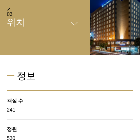
FACILITIES
03
위치
＋
레스토랑
도호쿠 6현의 제철 식재료가
집결
SERVICE
TOHOKU BRASSERIE
TREGION RELIER
찾아오시는 방법
정보
01
/
04
"도호쿠 각지에서 도착하는
＋
신선한 야채의 샐러드 & 과일
지불
전철로 오시는 분
트레지온만의 일본식 및 서양식 뷔페를 즐겨보세요.
바, 이와테현산 쌀을 매주 바
JR「모리오카 역」 동쪽 출구에서 도보 약 3분
도호쿠 지역의 신선한 채소와 과일을 사용한 샐러드 및 과일
현지에서 지불 (호텔에서 정산)하시는 손님께는 숙박 요금
꿔가며 즐길 수 있는 갓 지은 밥과 각 현의 명물 ""밥 친
객실 수
바, 도호쿠 6개 현의 향토 요리,
을 체크인 시 선불로 받고 있습니다. 신용 카드 결제도 가
구"".
＋
자동차로 오시는 분
241
호텔에서 발송하는 경우
그리고 이 지역의 특산 `밥 반찬 `도 다양하게 준비했습니다.
능합니다. (JCB/VISA/AMEX / 다이너스 / SAISON) 자동
그 자리에서 꿀을 듬뿍 뿌려서 먹는 갓 구운 크레페.
・도호쿠 자동차도 「모리오카 IC」에서 현도 1호 경유
정산기는 환전도 대응하고 있고, 번거로운 수속도 없고,
◆호텔에서 발송하는 경우 [유료]
도호쿠 6현의 식재료를 듬뿍 사용하고 있어요.
로 동쪽으로 약 12분
또한 이와테의 다양한 벌꿀과 요거트를 함께 즐기실 수 있습
체크인, 체크아웃도 원활해요.
정원
프런트에서 접수하고 있어요. 택배용 상자나 비닐 커버도
・도호쿠 자동차도 「모리오카 미나미 IC」에서 현도 46
＋
니다.
※일부 호텔은 정산기에서 신용 카드 정산을 할 수 없어
복사
있습니다 (모두 유료).
530
출신의 사람한테는 그립고, 처음인 사람도 분명 좋아하게