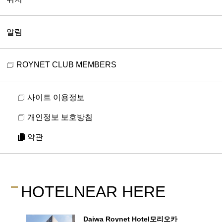
알림
ROYNET CLUB MEMBERS
01
/
05
【샘플 메뉴】
사이트 이용정보
히츠미 (수제비 / 전통 음식)
모리오카 냉면 (전통 음식)
개인정보 보호방침
소바
약관
카레 라이스
샐러드
빵
골라먹는 벌꿀
HOTEL
NEAR HERE
프렌치 토스트
이와즈미산 요거트
디저트
Daiwa Roynet Hotel
모리오카