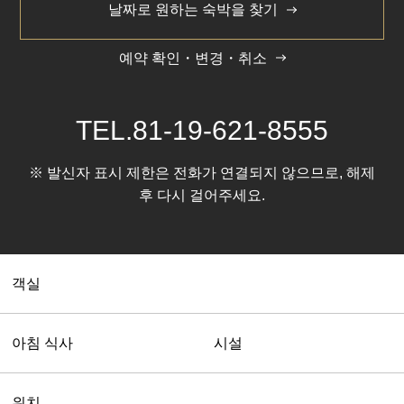
날짜로 원하는 숙박을 찾기
다이와 로이네트 호텔 모리오카 에키마에
연락처
020-0034 이와테현 모리오카시 모리오카에키마에도리 7-
019-658-9445
예약 확인・변경・취소
15
TEL.
81-19-621-8555
GoogleMap
More Menu Options
※ 발신자 표시 제한은 전화가 연결되지 않으므로, 해제
후 다시 걸어주세요.
Close
객실
아침 식사
시설
위치