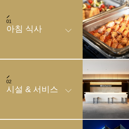
01
아침 식사
도호쿠 6현의 제철 식재료가 집결
TOHOKU BRASSERIE TREGION RELIER
02
시설 & 서비스