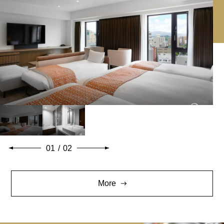
01
/
02
More