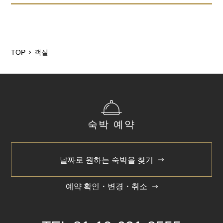
방 타입
트윈
TOP
객실
침대 사이즈
140cm×203cm 1대 92cm×181cm 1대
일반적인 객실 설비 · 용품
숙박 예약
날짜로 원하는 숙박을 찾기
예약 확인・변경・취소