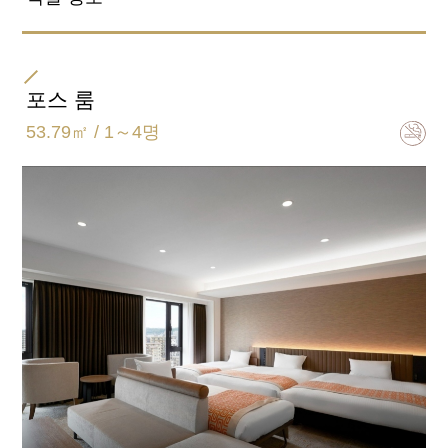
방 타입
더블
포스 룸
53.79㎡ / 1～4명
침대 사이즈
182cm×203cm
욕실 유형
세퍼레이트 (욕실, 화장실 별도)
일반적인 객실 설비 · 용품