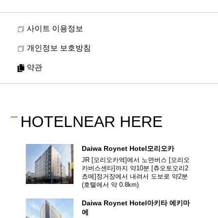
사이트 이용정보
개인정보 보호방침
약관
HOTEL
NEAR HERE
Daiwa Roynet Hotel
모리오카
JR [모리오카역]에서 노면버스 [모리오
카버스센타]까지 약10분 [츄오토오리2
쵸메]정거장에서 내려서
도보로 약2분
(호텔에서 약
0.8
km)
Daiwa Roynet Hotel
아키타 에키마
에