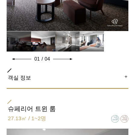
01
/
04
＋
객실 정보
침대 사이즈
154cm×203cm 2대
슈페리어 트윈 룸
27.13㎡ / 1~2명
욕실 유형
세퍼레이트 (욕실, 화장실 별도)