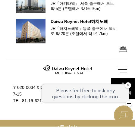
JR「아키타역」 서쪽 출구에서 도보
약 5분
(호텔에서 약
86.9
km)
Daiwa Roynet Hotel
하치노헤
JR「하치노헤역」동쪽 출구에서 택시
로 약 20분
(호텔에서 약
94.7
km)
〒020-0034 이와테현 모리오카시 모리오카에키마에도리
숙박 예약
7-15
TEL.
81-19-621-8555
/
FAX.81-19-621-8556
그룹 사이트