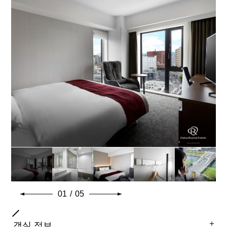
욕실 유형
세퍼레이트 (욕실, 화장실 별도)
일반적인 객실 설비 · 용품
01
/
05
＋
객실 정보