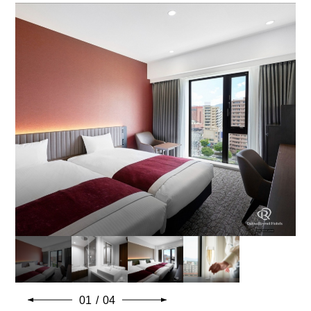
154cm×203cm
욕실 유형
세퍼레이트 (욕실, 화장실 별도)
일반적인 객실 설비 · 용품
01
/
04