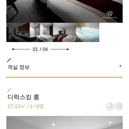
01
/
04
＋
객실 정보
방 타입
트윈
디럭스킹 룸
27.13㎡ / 1~2명
침대 사이즈
110cm×195cm 2대