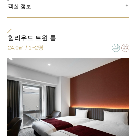
＋
객실 정보
방 타입
트윈
할리우드 트윈 룸
24.0㎡ / 1~2명
침대 사이즈
110cm×195cm 2대
욕실 유형
세퍼레이트 (욕실, 화장실 별도)
일반적인 객실 설비 · 용품