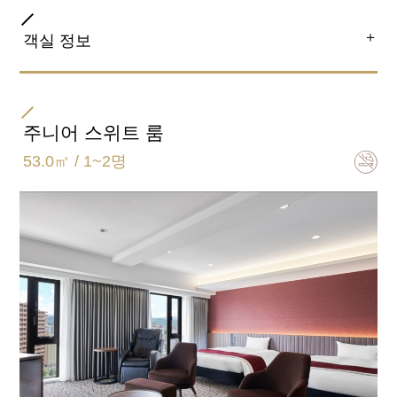
＋
객실 정보
방 타입
트윈
주니어 스위트 룸
53.0㎡ / 1~2명
침대 사이즈
110cm×195cm 2대
（3베드 대응 가능 88cm×200cm 1대）
욕실 유형
세퍼레이트 (욕실, 화장실 별도)
일반적인 객실 설비 · 용품