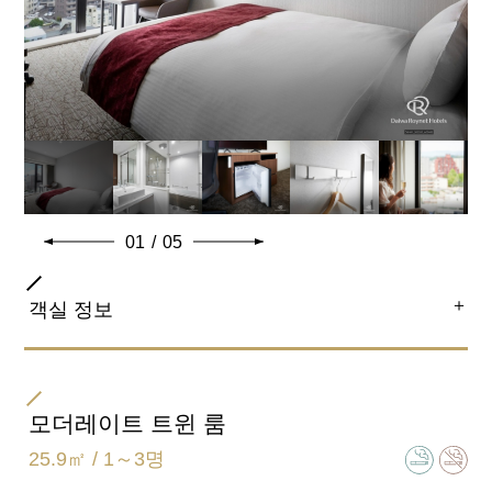
01
/
05
＋
객실 정보
방 타입
더블
모더레이트 트윈 룸
25.9㎡ / 1～3명
침대 사이즈