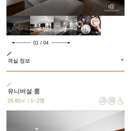
01
/
04
＋
객실 정보
침대 사이즈
140cm×203cm 2대 88cm×200cm 2대
유니버설 룸
25.92㎡ / 1~2명
욕실 유형
세퍼레이트 (욕실, 화장실 별도)