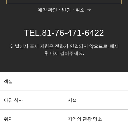
엑스트라 베드 설치 (가능) / 베이비 침대 설치(불가)
함께 자는 자녀분은 1인까지 가능합니다.
예약 확인・변경・취소
일반적인 객실 설비 · 용품
TEL.
81-76-471-6422
※ 발신자 표시 제한은 전화가 연결되지 않으므로, 해제
후 다시 걸어주세요.
객실
아침 식사
시설
위치
지역의 관광 명소