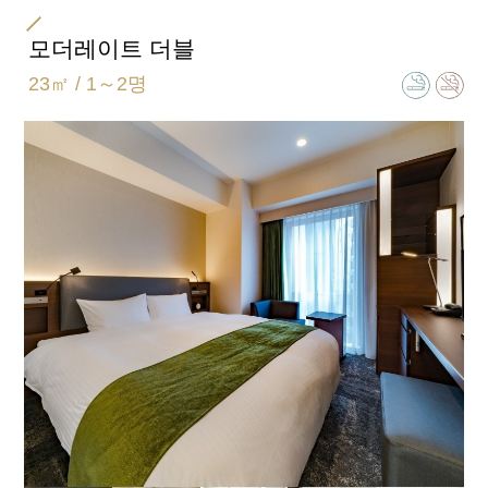
객실 종류
더블
모더레이트 더블
23㎡ / 1～2명
침대 크기
154㎝×203㎝
욕실 유형
세미 세퍼레이트(욕실 화장실 별도)
엑스트라 베드
엑스트라 베드 설치 (불가) / 베이비 침대 설치(불가)
함께 자는 자녀분은 1인까지 가능합니다.
일반적인 객실 설비 · 용품