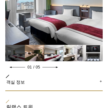
엑스트라 베드
엑스트라 베드 설치 (불가) / 베이비 침대 설치(불가)
함께 자는 자녀분은 2인까지 가능합니다.
일반적인 객실 설비 · 용품
01
/
05
＋
객실 정보
객실 종류
트윈
릴랙스 트윈