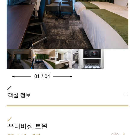
엑스트라 베드 설치 (불가) / 베이비 침대 설치(불가)
함께 자는 자녀분은 2인까지 가능합니다.
일반적인 객실 설비 · 용품
01
/
04
＋
객실 정보
객실 종류
트윈
유니버설 트윈