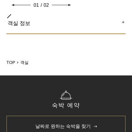
01
/
02
＋
객실 정보
객실 종류
트윈
TOP
객실
침대 크기
154cm×195cm(1대), 97cm×181cm（1대）
욕실 유형
숙박 예약
유닛식
엑스트라 베드
날짜로 원하는 숙박을 찾기