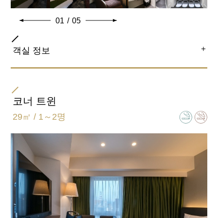
01
/
05
＋
객실 정보
객실 종류
트윈
코너 트윈
29㎡ / 1～2명
침대 크기
110㎝×195㎝
욕실 유형
세미 세퍼레이트(욕실 화장실 별도)
엑스트라 베드