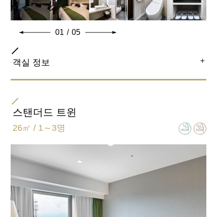
01
/
05
＋
객실 정보
객실 종류
트윈
스탠더드 트윈
26㎡ / 1～3명
침대 크기
110㎝×195㎝
욕실 유형
세미 세퍼레이트(욕실 화장실 별도)