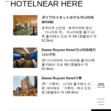
HOTEL
NEAR HERE
ダイワロイネットホテル
가나자와
MIYABI
호쿠리쿠 신칸센・호쿠리쿠본 본선
「가나자와 역」
가나자와항 출구 (서
쪽 출구)에서 도보 약 3분
(호텔에서 약
52.2
km)
Daiwa Roynet Hotel
가나자와에키
니시구치
JR 가나자와역 가나자와항 출구(서쪽
출구)에서 도보 4분
(호텔에서 약
52.4
km)
Daiwa Roynet Hotel
기후
JR「기후역」 나가라 출구에서 도보 7
분, 메이테쓰 「기후역」에서 도보로 2
분
(호텔에서 약
148.4
km)