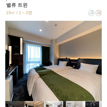
더블
밸류 트윈
23㎡ / 1～2명
침대 크기
168㎝×195㎝
욕실 유형
풀 세퍼레이트(욕실 화장실 별도)
엑스트라 베드
엑스트라 베드 설치 (불가) / 베이비 침대 설치(불가)
함께 자는 자녀분은 1인까지 가능합니다.
일반적인 객실 설비 · 용품