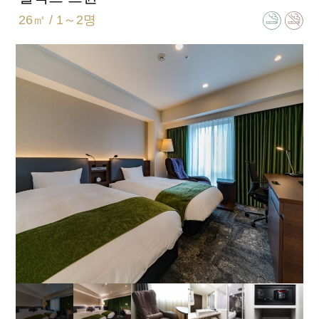
26㎡ / 1～2명
침대 크기
110cm×195cm（엑스트라 베드 90㎝×180㎝）
욕실 유형
세미 세퍼레이트(욕실 화장실 별도)
엑스트라 베드
엑스트라 베드 설치 (가능) / 베이비 침대 설치(가능)
함께 자는 자녀분은 2인까지 가능합니다.
일반적인 객실 설비 · 용품