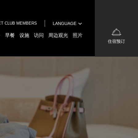
English
中文（繁体字）
T CLUB MEMBERS
LANGUAGE
한국어
日本語
房
早餐
设施
访问
周边观光
照片
住宿预订
English
中文（繁体字）
한국어