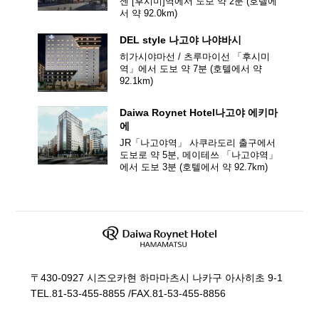
센 [후시미]역에서 도보 약 2분
(호텔에
서 약
92.0
km)
DEL style
나고야 나야바시
히가시야마선 / 츠루마이선 「후시미
역」에서 도보 약 7분
(호텔에서 약
92.1
km)
Daiwa Roynet Hotel
나고야 에키마
에
JR「나고야역」 사쿠라도리 출구에서
도보로 약 5분, 메이테쓰 「나고야역」
에서 도보 3분
(호텔에서 약
92.7
km)
〒430-0927 시즈오카현 하마마츠시 나카구 아사히초 9-1
TEL.
81-53-455-8855
/
FAX.81-53-455-8856