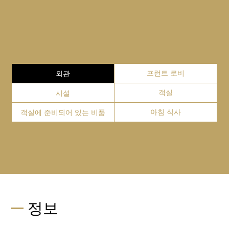
탁드립니다.
Website
GoogleMap
다이와 로이넷 호텔 히로시마
일본 국내 배송 택배만 이용 가능하십니다. 자세한 것은
730-0042 히로시마현 히로시마시 나카쿠 코쿠타이지마
FAQ를 봐주시길 부탁드립니다.
＋
치 1-3-20
보안
히로시마 평화 기념 공원
GoogleMap
심야에는 호텔 내 안전을 위
히로시마 평화 기념 공원에는 히로시마 평화 기념관과 국
해 호텔 입구 현관을 자정~다
외관
프런트 로비
＋
복사・팩스
제 회의 센터가 있습니다.
음 날 아침 6시까지 잠그고 있
시설
객실
습니다.
프런트에서 도와드리겠습니다. (유료)
Website
GoogleMap
카드 키로 입장이 가능하니
객실에 준비되어 있는 비품
아침 식사
Close
＋
외출 시에는 카드 키를 꼭 지
휠체어
참해 주시기 바랍니다.
프런트에서 빌려드리고 있습
※일부의 호텔의 엘리베이터도 카드 키를 이용한 보안 시
야마토 박물관
니다. 휠체어는 호텔 내에서
스템을 도입하고 있습니다.
＋
프리 Wi-Fi
만 이용이 가능하십니다. 이
구레 해양 박물관 (Kure Maritime Museum) [Yamato
객실 층의 이동에는 카드 키가 필요합니다.
점 양해 부탁드립니다.
호텔 내에서는 무료로 이용할 수 있는 와이파이가 있습니
Museum]은 제 2차 세계 대전에 참전한 전함 야마토의 전
다.
함 전투의 역사와, 조선(造船), 전함 도시 "구레"의 역사를
정보
전시하고 있습니다.
Close