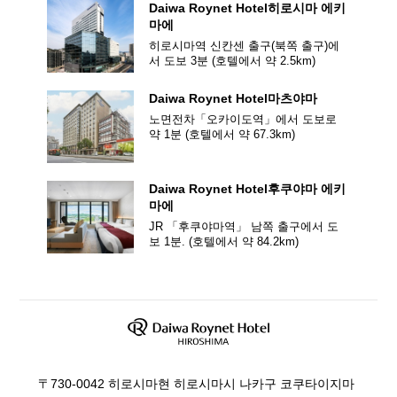
Daiwa Roynet Hotel
히로시마 에키
마에
히로시마역 신칸센 출구(북쪽 출구)에
서 도보 3분
(호텔에서 약
2.5
km)
Daiwa Roynet Hotel
마츠야마
노면전차「오카이도역」에서 도보로
약 1분
(호텔에서 약
67.3
km)
Daiwa Roynet Hotel
후쿠야마 에키
마에
JR 「후쿠야마역」 남쪽 출구에서 도
보 1분.
(호텔에서 약
84.2
km)
〒730-0042 히로시마현 히로시마시 나카구 코쿠타이지마