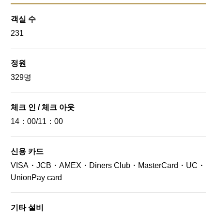
Website
GoogleMap
객실 수
231
오코노미 무라
정원
히로시마 오코노미야키로 유명합니다. 오코노미 무라는
329명
약 25개의 점포가 입점한 음식테마파크입니다.
Website
GoogleMap
체크 인 / 체크 아웃
14：00/11：00
히로시마 성
신용 카드
히로시마 성은 모리 테루 모토 (Mori Terumoto)에 의해 지
VISA・JCB・AMEX・Diners Club・MasterCard・UC・
어졌습니다. 잉어 성이라고도합니다.
UnionPay card
Website
GoogleMap
기타 설비