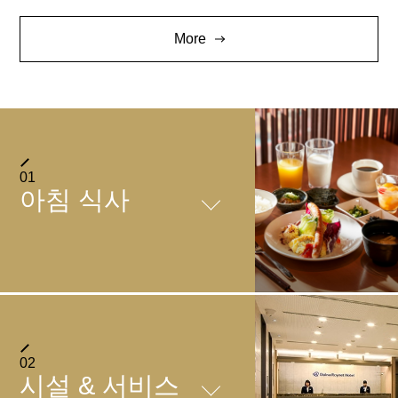
More
01
아침 식사
일식, 양식 정식 스타일
마치노고한야 지도리
02
시설 & 서비스