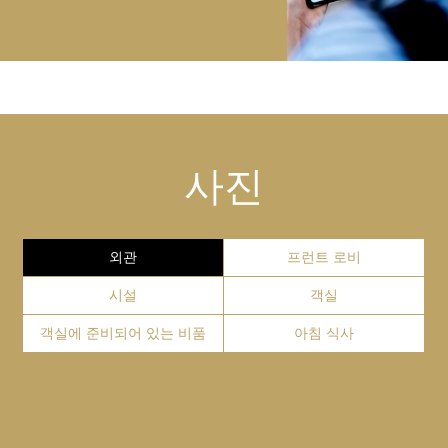
JR 히로시마 역에서 히로시마 항 행 노면전철 1호선을
(세금 포함)
【영업시간】24 시간
＋
타시고 츄덴마에 노면전철 정류장에서 하차하세요. 그리
[대수]
코인 세탁기
【ATM】있음
영업 시간
고 도보로 1 분 거리에 위치하고 있습니다. 노면전철은
30대
영업 시간: 6시 30분부터 10시까지 (주문 마감 9시 30분)
【장소】8층
약 20분 소요됩니다.
[차량 제한]
【영업시간】24 시간
2. 택시
전체 : 1.55
＋
자동판매기, 제빙기, 전자레인지
【대수】 3
미야지마 / 이쓰쿠시마 신사
JR 히로시마 역 남쪽 출구 광장으로 나오신 후, 택시 정
무게 : 1,800kg
서비스 요금
【참고요금】300엔～
【자동판매기】4・12층
류장으로 이동해주십시오. 항상 택시가 대기하고 있으므
전체 폭: 1.8
요금 : 880엔 (세금 포함)
이쓰쿠시마 신사는 "미야지마"의 신사입니다. "바다에 떠
세탁기・건조기는、100엔
사진
【전자레인지】4・12층
로 쉽게 찾을 수 있습니다. 그리고 약 10분에서 15분 소요
전체 길이 : 5.0
＋
있는"도리이로 유명합니다. 이 신사 일대는 유네스코 세
주화 전용으로 되어있습니다.
흡연 구역
【제빙기】4・12층
됩니다. 교통상황에 따라 크게 변동될 수 있습니다.
계 문화 유산으로 등록되어 있습니다.
장소
3. 항공편
호텔 1층에 흡연실이 있습니다. 24시간 이용 가능하십니
호텔 1층
히로시마 공항 건물에서 나오신 뒤에 히로시마 평화의 거
Website
GoogleMap
외관
프런트 로비
다.
리 방면 버스에 탑승해 주십시오. 약 50분 소요됩니다. 시
SERVICE
시설
객실
라카미샤 버스 정류장에서 하차하시고, 도보 3분 거리에
호텔이 있습니다.
객실에 준비되어 있는 비품
아침 식사
원폭 돔
＋
수하물 보관
원자폭탄 돔 (원폭 돔) 히로시마의 상징이며 유네스코 세
Close
프런트에서 짐을 맡아드리고 있습니다만, 당일에 한해서
계 문화 유산으로 지정되어 있습니다.
보관이 가능합니다. 자세한 것은 FAQ를 참고해 주시길 부
＋
택배