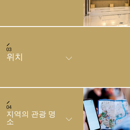
FACILITIES
03
위치
＋
레스토랑
레스토랑 소개문(일본어)
[장소] 1층
＋
주차장
[영업시간] 6:30～10:00
[장르] 일식, 양식 정식
호텔 1층에 주차장이 있습니
찾아오시는 방법
일식 조식, 양식 조식, 일식・양식의 3종류 중에서 좋아하는
04
다. (예약 불가)
＋
지역의 관광 명
정식을 선택하실 수 있습니다.
편의점
찾아 오시는 길
[요금]
소
1. 노면전철
14:00 ~ 11:00 1박 1,500엔
【장소】1층