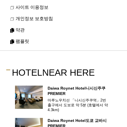
- 베이컨
사이트 이용정보
- 소시지
- 삶은 달걀
개인정보 보호방침
Close
- 날달걀
약관
- 생선 구이
- 낫토
팸플릿
- 감자 튀김
- 밥 (백미)
- 빵
- 요구르트
HOTEL
NEAR HERE
- 과일 등
Daiwa Roynet Hotel
니시신주쿠
조식은 날짜 별로 다른 메뉴가 제공합니다.
PREMIER
마루노우치선 「니시신주쿠역」2번
출구에서 도보로 약 5분
(호텔에서 약
4.3
km)
HEARTH SMOKED GRILL ＆ GALETTE
Daiwa Roynet Hotel
도쿄 교바시
PREMIER