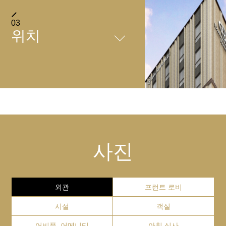
FACILITIES
03
위치
＋
주차장
호텔 주차장은 없습니다.
SERVICE
[가까운 주차장 ※제휴 외]
①이케부쿠로 히가시구치 공공 지하 주차장
찾아오시는 방법
01
/
05
도쿄도 도시마구 미나미이케부쿠로 1-29-1호
＋
TEL: 03-3982-2116
Wi-fi 설비
이케부쿠로역 동쪽 출구(남)에서 도보 약 2분, 41번 출구
조식은 일식과 양식이 혼합된 뷔페 스타일 입니다. 해당 레스
사진
http://www.isp-parking.com/
에서 도보 약 2분, 40번 출구에서 도보 30초 등 접근성이
토랑 인기 메뉴인 수플레 팬케이크 역시 조식 가격에 포함되
모든 객실에서 Wi-fi를 무료로 이용하실 수 있습니다.
2시간까지: 보통차 30분 330엔
뛰어난 위치.
어 있습니다. 또한, 색다르게 즐길수 있는 '오늘의 메뉴'도 준
2시간 초과시: 보통차 30분 290엔
비되어있습니다.
평일 최대 요금: 평일 12시간 3,060엔 ※
Close
외관
프런트 로비
【호텔로 오시는 법】
※최대 요금 이용에 관하여
「이케부쿠로역」 동쪽 출구(남) / 38번 출구에서 도보 약
・갓 구운 수플레 팬케이크
시설
객실
제휴점 할인 등, 다른 서비스나 회수권과의 병용은 불가능
2분
수제 솔티드 카라멜, 수제 초콜릿 소스, 블루베리 소스와 망고
합니다.
어비품, 어메니티
아침 식사