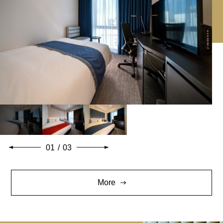
01
/
03
More