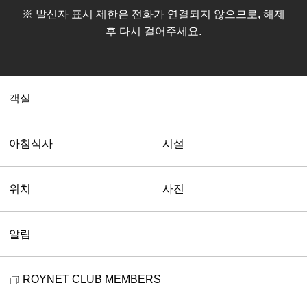
※ 발신자 표시 제한은 전화가 연결되지 않으므로, 해제
후 다시 걸어주세요.
객실
아침식사
시설
위치
사진
다이와 로이넷 호텔 이케부쿠로 히가시구치
알림
01
/
05
171-0022 도쿄도 도시마구 미나미이케부쿠로 1-20-8
메뉴
ROYNET CLUB MEMBERS
-그라탕
GoogleMap
- 스크램블 에그