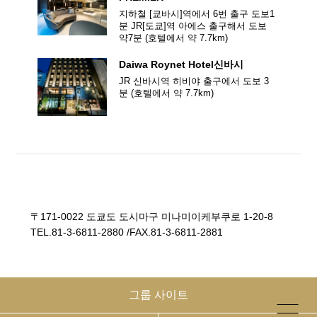
지하철 [쿄바시]역에서 6번 출구 도보1
입장
분 JR[도쿄]역 아에스 출구해서 도보
7:00am-10:00am 마지막 주문 9:30am
약7분
(호텔에서 약
7.7
km)
Daiwa Roynet Hotel
신바시
요금
JR 신바시역 히비야 출구에서 도보 3
분
(호텔에서 약
7.7
km)
어른 1980엔 어린이 1000엔
어린이 요금은 1인당 1,000엔이며, 5세 미만 어린이는 부
모와 함께 무료로 입장 가능합니다.
단, 성인 1명은 어린이 1명만 동반할 수 있습니다. 예를 들
어 성인 1명과 어린이 2명의 경우 어린이 1명만 무료로 입
장할 수 있으며, 다른 1명은 티켓을 구매해야 입장할 수 있
〒171-0022 도쿄도 도시마구 미나미이케부쿠로 1-20-8
습니다.
TEL.
81-3-6811-2880
/
FAX.81-3-6811-2881
어린이 조식은 온라인으로 예약하실 수 없습니다. 호텔 카
운터에서 구매하시기 바랍니다.
그룹 사이트