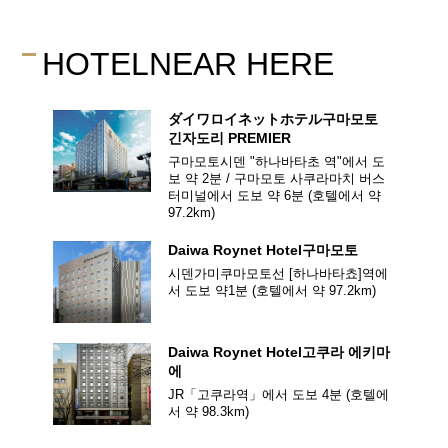
HOTEL
NEAR HERE
ダイワロイネットホテル
구마모토
긴자도리 PREMIER
구마모토시덴 "하나바타초 역"에서 도
보 약 2분 / 구마모토 사쿠라마치 버스
터미널에서 도보 약 6분
(호텔에서 약
97.2
km)
Daiwa Roynet Hotel
구마모토
시덴가미쿠마모토선 [하나바타쵸]역에
서 도보 약1분
(호텔에서 약
97.2
km)
Daiwa Roynet Hotel
고쿠라 에키마
에
JR「고쿠라역」에서 도보 4분
(호텔에
서 약
98.3
km)