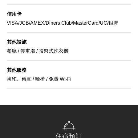
外觀
備品 盥洗用品
客房
大廳 櫃台
大浴場
設備
早餐
情報
客房數
210 間