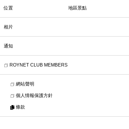
住宿預訂
依日期搜尋方案
確認、修改、取消預訂
TEL.
011-530-6755
※未顯示號碼無法撥通，請解除設定後再次撥打。