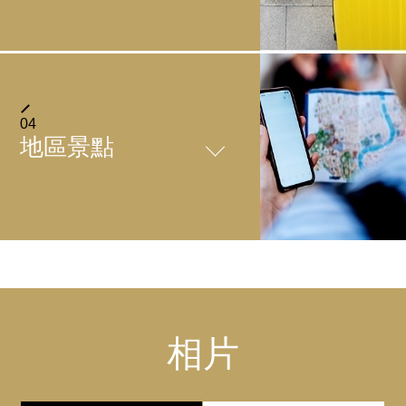
请享用使用丰富的时令蔬菜制作的健康且有手工感的自助
餐。
＋
停車場
我们提供北海道产的蒸蔬菜和汤咖喱等蔬菜感十足的丰富
菜单。
營業時間
地下鐵南北線「中島公園站1號出口步行3分鐘（約
入庫/出庫 7:00～23:00
04
300m）
＋
投幣式洗衣機
地區景點
GoogleMap
車輛數
有自助式投幣洗衣機。
01
/
05
34台(高頂34台）
【早餐自助餐】
SERVICE
【地點】4樓、8樓
停車費
【營業時間】 24小時
搭乘電車前往
每晚1,500日圓（含稅）
我們提供日式與西式自助早餐，菜色豐富多元。每天早晨都
【洗衣精】 自動投放洗衣
＋
能品嚐到不同的每日特選菜餚！
從「JR札幌站」搭乘地鐵南北線真駒內方向, 在「中島公
精，無需自備
複印、傳真
中島公園
使用說明
■ 北海道當地美食
園站」下車，步行3分鐘（約300m）
在前台提供服務。（付費）
※入住期間的入出庫，僅限在營業時間內使用。
品嚐每日更換的北海道著名當地美食精選。
◆使用注意事項
從飯店步行4分鐘
相片
影本（黑白）：每張 10 日元（含稅）
※最大長度5300mm、最大寬度2050mm、最大高度
您可以享用拉麵、成吉思汗烤羊肉、湯咖哩以及奶油馬鈴薯
・僅限飯店房客使用。
＋
輪椅
影本（彩色）：每張 50 日元（含稅）
Website
GoogleMap
2000mm、最大車體重量2500kg
等料理。嘗試新口味，找出您最喜愛的菜餚吧！
・洗衣機和烘乾機皆為100日元硬幣專用。
搭乘飛機前往
FAX：每次發送 50 日元（含稅）, 每次最多 5 張
※停車位遵循抵達先後順序停放，不接受提前預訂停車
■ 海鮮丼
前台出租。
使用本服務時, 請提前準備100日元硬幣。