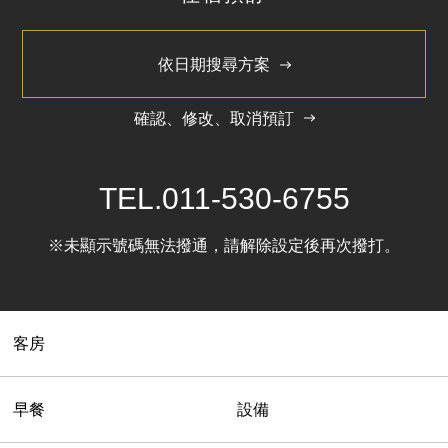
容納人數
462 名
入住/退房
14:00/11:00
信用卡
VISA/JCB/AMEX/Diners Club/MasterCard/UC/銀聯
其他設施
餐廳 / 停車場 / 投幣式洗衣機
其他服務
複印、傳真 / 輪椅 / 免費 Wi-Fi