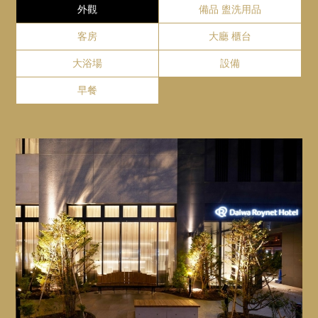
※可以免費接收 FAX。 （請確保房客的資料無誤。）
位。
挑選您喜愛的配料，打造專屬的海鮮丼。
外觀
備品 盥洗用品
輪椅僅供在飯店內使用。敬請留意。
・請使用前台和大廳的自動結帳機兌換硬幣。
・從新千歲機場出發, 搭乘JR快速AIRPORT號至札幌車
＋
免費 Wi-Fi
※如果停車場客滿，我們將引導您前往附近的一般停車
您可以直接享用，或將湯汁淋在米飯上，製成傳統日式料理
站約40分鐘。之後搭乘地鐵或計程車。
札幌市鐘樓
客房
大廳 櫃台
場, 但我們不承諾確保停車位。
「茶泡飯」。一餐之中盡享不同風味！
・從新千歲機場搭乘接駁巴士約80分鐘,直達車在「中島
所有客房均提供免費 Wi-fi。
※禁止停放巴士、卡車、摩托車等大型車輛。
■ 甜點
大浴場
設備
從飯店搭乘地鐵約15分鐘
公園」下車。步行5分鐘。
以甜蜜滋味開啟新的一天！
※請注意，從新千歲機場出發的直達較少。
早餐
Close
Website
GoogleMap
我們提供各式甜點，包括法式吐司、蛋糕及新鮮水果。讓您
享受愉悅且神清氣爽的早晨。
開車前往
札幌電視塔
道央自動車道「北鄉IC」往札幌市中心方向約25分鐘。
開放時間
從飯店搭乘地鐵約15分鐘
6:30～10:00
Website
GoogleMap
※9:30L.O.
服務費
Close
大通公園
成人：2,200日圓（含稅）
兒童1,300日圓（含稅）
從飯店搭乘地鐵約15分鐘