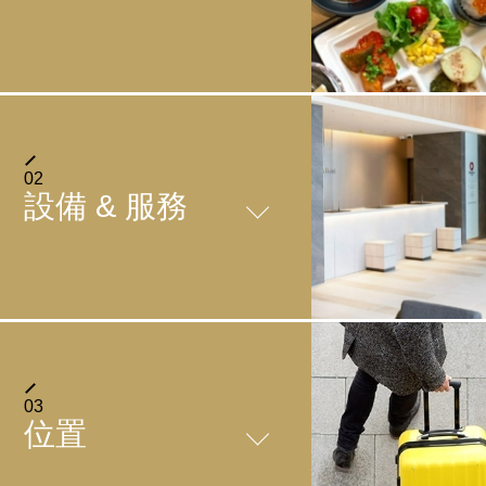
早餐享用北海道食材及當地特產
Enjoy Hokkaido ingredients & local specialties for
02
設備 & 服務
breakfast
FACILITIES
03
位置
＋
餐廳