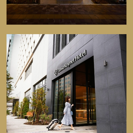
5 歲以下免費
Website
GoogleMap
Close
北海道廳舊本廳舍（紅磚廳舍）
從飯店搭乘地鐵約15分鐘
GoogleMap
二條市場
距離飯店步行20分鐘
Website
GoogleMap