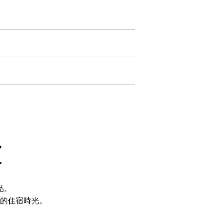
波
品。
的住宿時光。