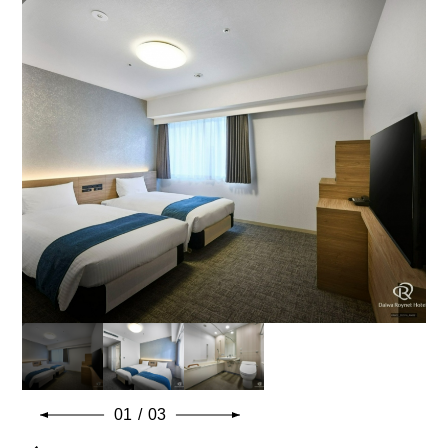
97㎝×195㎝
衛浴間類型
系統式衛浴
加簡易床
加簡易床(不可)/加嬰兒床(不可)
陪睡的兒童僅限2人。
全室客房設備及備品
01
/
03