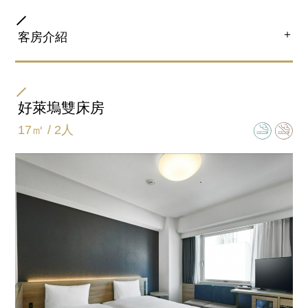
＋
客房介紹
房間類型
雙人房
好萊塢雙床房
17㎡ / 2人
床尺寸
168㎝×200㎝
衛浴間類型
系統式衛浴
加簡易床
加簡易床(不可)/加嬰兒床(不可)