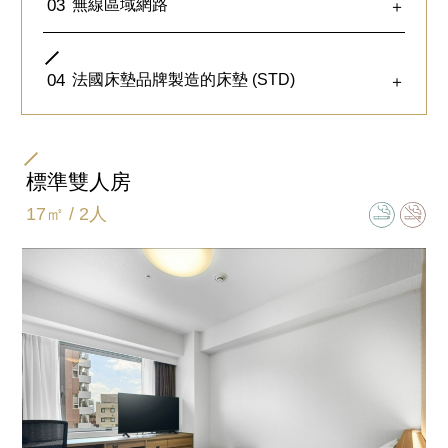
03
無線區域網路
＋
04
法國床墊品牌製造的床墊 (STD)
＋
打造非常適合擺放電腦、文件的辦公環境。
標準雙人房
17㎡ / 2人
設置加濕空氣凈化器，打造舒適、清潔的客房空
氣。對於冬天容易乾燥的客房，是令人滿意的裝
備。
※品牌、型號店因酒店而異。
全客房提供免費無線區域網路
精心嚴選法國床墊品牌製造的床墊。