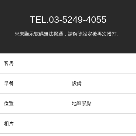
全室客房設備及備品
TEL.
03-5249-4055
※未顯示號碼無法撥通，請解除設定後再次撥打。
客房
早餐
設備
位置
地區景點
相片