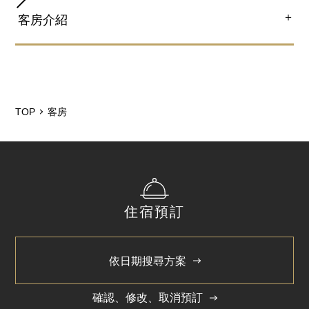
＋
客房介紹
房間類型
雙人房(無障礙)
TOP
客房
床尺寸
110㎝×200㎝
衛浴間類型
住宿預訂
系統式衛浴
加簡易床
依日期搜尋方案
加簡易床(不可)/加嬰兒床(可)
陪睡的兒童僅限2人。
確認、修改、取消預訂