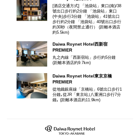
[酒店交通方式]
「池袋站」東口(南)/38
號出口步行約2分鐘
「池袋站」東口
(中央)步行3分鐘
「池袋站」41號出口
步行約2分鐘
「池袋站」40號出口步行
約30秒（夜間禁止通行）
(距離本酒店
約
5.5
km)
Daiwa Roynet Hotel
西新宿
PREMIER
丸之內線「西新宿站」步行約5分鐘
(距離本酒店約
9.7
km)
Daiwa Roynet Hotel
東京京橋
PREMIER
從地鐵銀座線「京橋站」6號出口步行1
分鐘｡從JR「東京站｣八重洲口步行7分
鐘｡
(距離本酒店約
11.9
km)