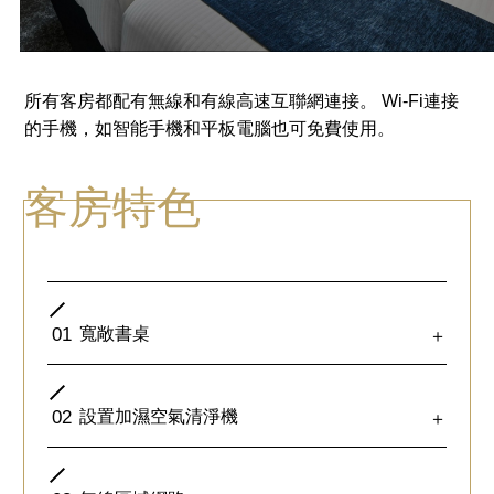
所有客房都配有無線和有線高速互聯網連接。 Wi-Fi連接
的手機，如智能手機和平板電腦也可免費使用。
客房特色
01
寬敞書桌
＋
02
設置加濕空氣清淨機
＋