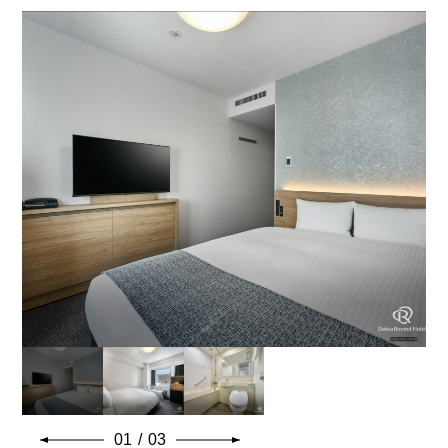
床尺寸
154㎝×200㎝
衛浴間類型
系統式衛浴
加簡易床
加簡易床(不可)/加嬰兒床(不可)
陪睡的兒童僅限1人。
全室客房設備及備品
01
/
03