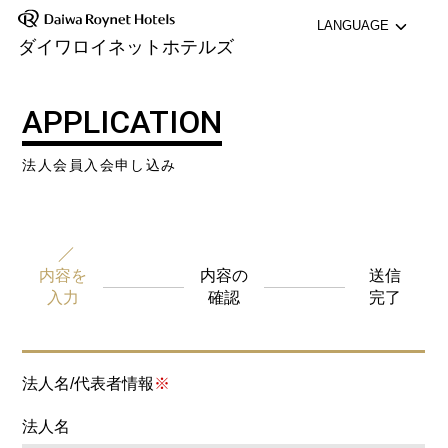
LANGUAGE
ダイワロイネットホテルズ
English
APPLICATION
中文（簡体字）
法人会員入会申し込み
中文（繁体字）
한국어
内容を
内容の
送信
入力
確認
完了
法人名/代表者情報
※
法人名