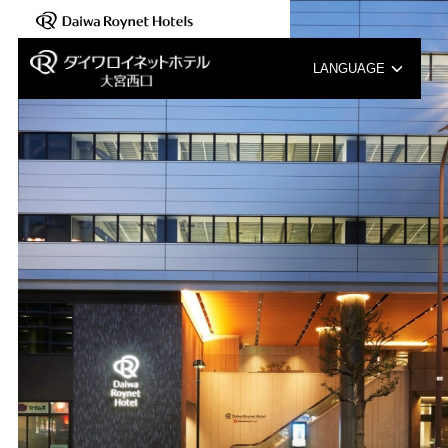
【新規開業のご紹介】2025年8月6日(木)「ダイワロ…
LANGUAGE
English
中文（簡体字）
中文（繁体字）
한국어