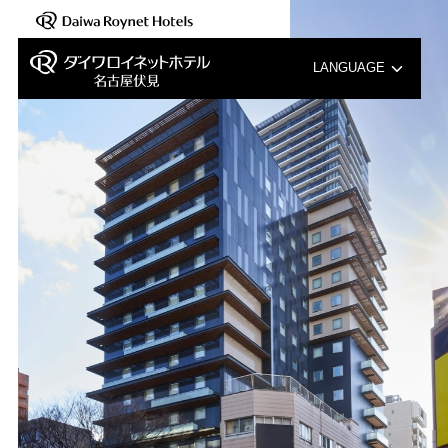
【新規開業のご紹介】2025年8月6日(木)「ダイワロ…
LANGUAGE
English
中文（簡体字）
中文（繁体字）
한국어