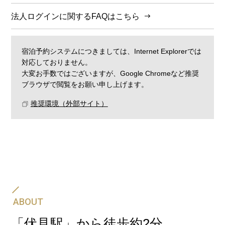
法人ログインに関するFAQはこちら
宿泊予約システムにつきましては、Internet Explorerでは
対応しておりません。
大変お手数ではございますが、Google Chromeなど推奨
ブラウザで閲覧をお願い申し上げます。
推奨環境（外部サイト）
飛行機・JR・新幹線と、ホテルの宿泊予約をセットに
して一度の手続きでご予約可能です。
航空券＋宿泊プラン
ABOUT
「伏見駅」から徒歩約2分
新幹線・JR＋宿泊プラン