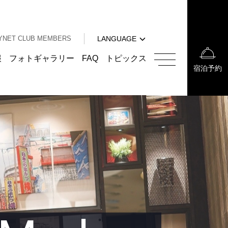
中文（簡体字）
中文（繁体字）
YNET CLUB MEMBERS
LANGUAGE
한국어
English
報
フォトギャラリー
FAQ
トピックス
宿泊予約
中文（簡体字）
中文（繁体字）
한국어