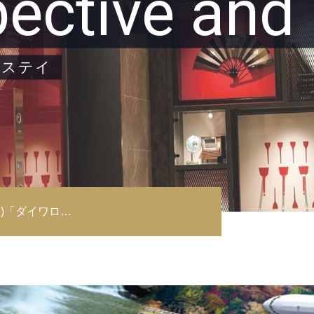
pective and
阪ステイ
木)「ダイワロ…