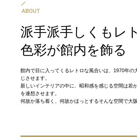
ABOUT
新幹線・JR＋宿泊プラン
派手派手しくもレ
色彩が館内を飾る
館内で目に入ってくるレトロな風合いは、1970年
2026.08.06
2026.08.05
じさせます。
新しいインテリアの中に、昭和感を感じる空間は若
【新規開業のご紹介】2025年8月6
夏季限定！冷た～いおしぼ
を連想させます。
日(木)「ダイワロイネットホテル松
ス
江駅前」
何故か落ち着く、何故かほっとするそんな空間で大