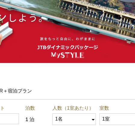
JR＋宿泊プラン
ト
泊数
人数（1室あたり）
室数
1
泊