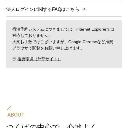
法人ログインに関するFAQはこちら
宿泊予約システムにつきましては、Internet Explorerでは
対応しておりません。
大変お手数ではございますが、Google Chromeなど推奨
ブラウザで閲覧をお願い申し上げます。
推奨環境（外部サイト）
飛行機・JR・新幹線と、ホテルの宿泊予約をセットに
して一度の手続きでご予約可能です。
航空券＋宿泊プラン
ABOUT
つくばの中心で、心地よく。
新幹線・JR＋宿泊プラン