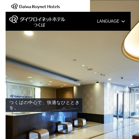
LANGUAGE
English
中文（簡体字）
中文（繁体字）
한국어
つくばの中心で、快適なひととき
を。