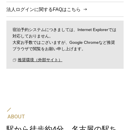
法人ログインに関するFAQはこちら
宿泊予約システムにつきましては、Internet Explorerでは
対応しておりません。
大変お手数ではございますが、Google Chromeなど推奨
ブラウザで閲覧をお願い申し上げます。
推奨環境（外部サイト）
飛行機・JR・新幹線と、ホテルの宿泊予約をセットに
して一度の手続きでご予約可能です。
航空券＋宿泊プラン
ABOUT
駅から徒歩約4分。名古屋の駅ち
新幹線・JR＋宿泊プラン