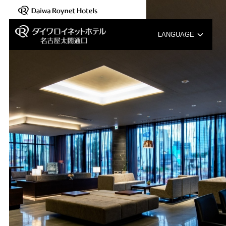
【新規開業のご紹介】2025年8月6日(木)「ダイワロ…
LANGUAGE
English
中文（簡体字）
中文（繁体字）
한국어