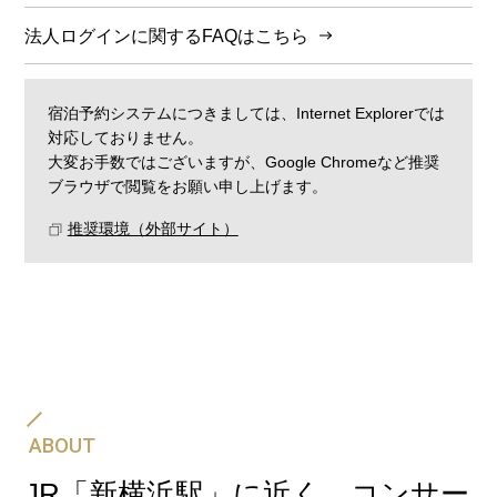
法人ログインに関するFAQはこちら
宿泊予約システムにつきましては、Internet Explorerでは
対応しておりません。
大変お手数ではございますが、Google Chromeなど推奨
ブラウザで閲覧をお願い申し上げます。
推奨環境（外部サイト）
飛行機・JR・新幹線と、ホテルの宿泊予約をセットに
して一度の手続きでご予約可能です。
航空券＋宿泊プラン
ABOUT
JR「新横浜駅」に近く、コンサー
新幹線・JR＋宿泊プラン