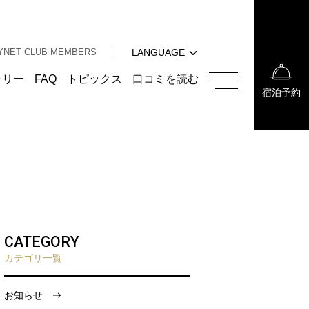
中文（簡体字）
中文（繁体字）
YNET CLUB MEMBERS
LANGUAGE
한국어
English
ラリー
FAQ
トピックス
口コミを読む
宿泊予約
中文（簡体字）
中文（繁体字）
한국어
CATEGORY
カテゴリ一覧
お知らせ