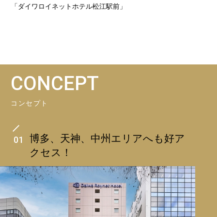
サ
「ダイワロイネットホテル松江駅前」
CONCEPT
コンセプト
博多、天神、中州エリアへも好ア
01
クセス！