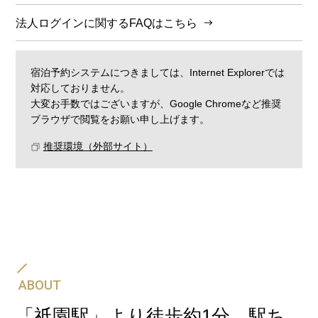
法人ログインに関するFAQはこちら
宿泊予約システムにつきましては、Internet Explorerでは
対応しておりません。
大変お手数ではございますが、Google Chromeなど推奨
ブラウザで閲覧をお願い申し上げます。
推奨環境（外部サイト）
飛行機・JR・新幹線と、ホテルの宿泊予約をセットに
して一度の手続きでご予約可能です。
航空券＋宿泊プラン
ABOUT
「祇園駅」より徒歩約1分。駅ち
新幹線・JR＋宿泊プラン