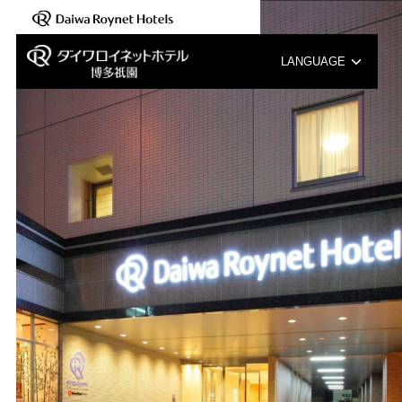
【新規開業のご紹介】2025年8月6日(木)「ダイワロ…
LANGUAGE
English
中文（簡体字）
中文（繁体字）
한국어