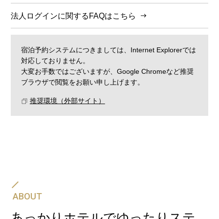
法人ログインに関するFAQはこちら
宿泊予約システムにつきましては、Internet Explorerでは
対応しておりません。
大変お手数ではございますが、Google Chromeなど推奨
ブラウザで閲覧をお願い申し上げます。
推奨環境（外部サイト）
飛行機・JR・新幹線と、ホテルの宿泊予約をセットに
して一度の手続きでご予約可能です。
航空券＋宿泊プラン
ABOUT
あっかりホテルでゆったりステ
新幹線・JR＋宿泊プラン